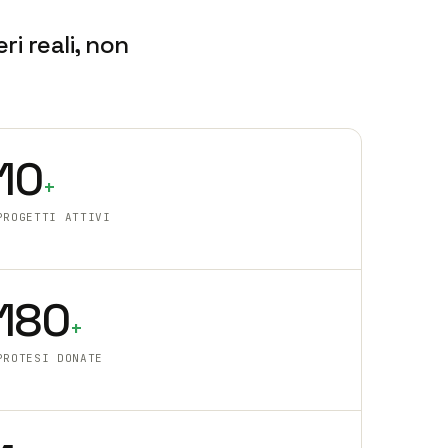
i reali, non
10
+
PROGETTI ATTIVI
180
+
PROTESI DONATE