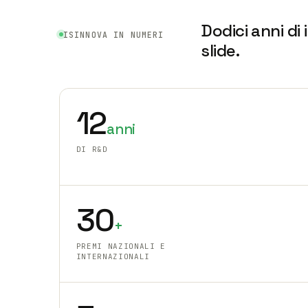
Dodici anni di
ISINNOVA IN NUMERI
slide.
12
anni
DI R&D
30
+
PREMI NAZIONALI E
INTERNAZIONALI