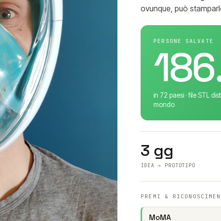
ovunque, può stamparl
PERSONE SALVATE
186
in 72 paesi · file STL di
mondo
3 gg
IDEA → PROTOTIPO
PREMI & RICONOSCIMEN
MoMA