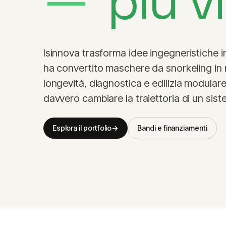
più v
Isinnova trasforma idee ingegneristiche in
ha convertito maschere da snorkeling in re
longevità, diagnostica e edilizia modular
davvero cambiare la traiettoria di un sis
Esplora il portfolio
→
Bandi e finanziamenti