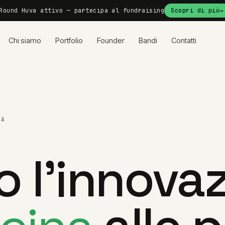
Round Huva attivo — partecipa al fundraising
Scopri di più
→
Chi siamo
Portfolio
Founder
Bandi
Contatti
IA
o l'innova