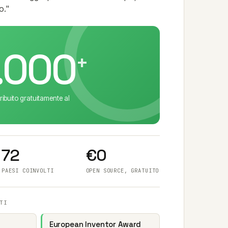
o."
.000
+
stribuito gratuitamente al
72
€0
PAESI COINVOLTI
OPEN SOURCE, GRATUITO
TI
European Inventor Award