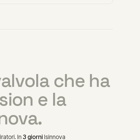
valvola che ha
sion e la
nnova.
ratori. In
3 giorni
Isinnova