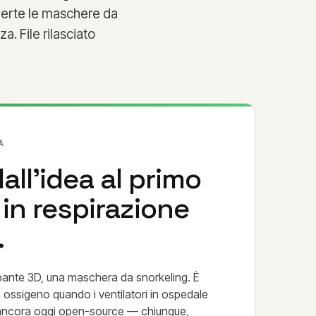
verte le maschere da
. File rilasciato
A
dall'idea al primo
in respirazione
.
pante 3D, una maschera da snorkeling. È
 ossigeno quando i ventilatori in ospedale
 è ancora oggi open-source — chiunque,