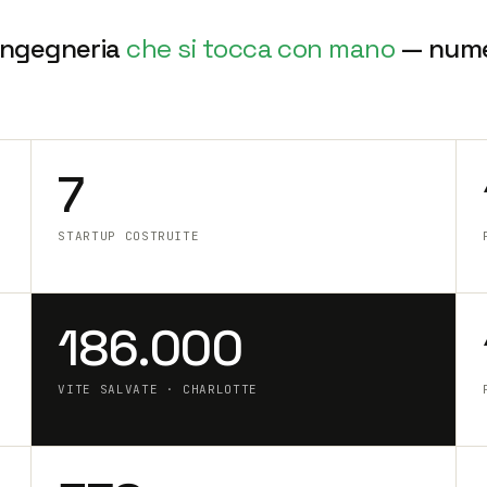
 ingegneria
che si tocca con mano
— numer
7
STARTUP COSTRUITE
186.000
VITE SALVATE · CHARLOTTE