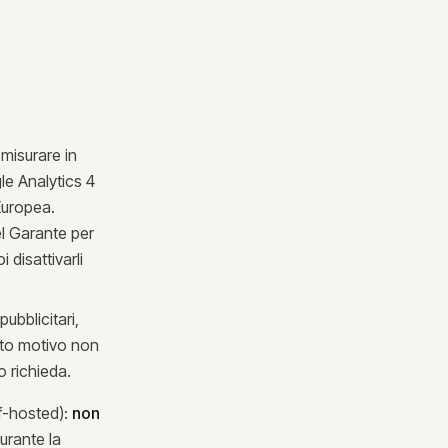
 misurare in
le Analytics 4
 Europea.
el Garante per
disattivarli
pubblicitari,
esto motivo non
 richieda.
elf-hosted):
non
urante la