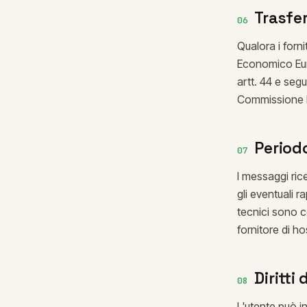
Trasfe
06
Qualora i fornit
Economico Euro
artt. 44 e seg
Commissione 
Period
07
I messaggi ric
gli eventuali r
tecnici sono c
fornitore di ho
Diritti
08
L'utente può in