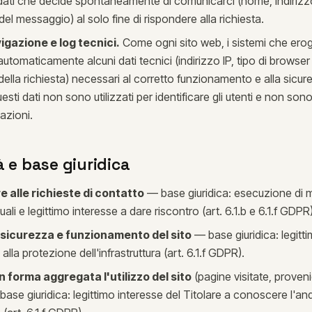
 dati che decide spontaneamente di comunicarci (nome, indirizz
el messaggio) al solo fine di rispondere alla richiesta.
vigazione e log tecnici.
Come ogni sito web, i sistemi che eroga
automaticamente alcuni dati tecnici (indirizzo IP, tipo di browser 
della richiesta) necessari al corretto funzionamento e alla sicur
esti dati non sono utilizzati per identificare gli utenti e non son
azioni.
à e base giuridica
 alle richieste di contatto
— base giuridica: esecuzione di 
ali e legittimo interesse a dare riscontro (art. 6.1.b e 6.1.f GDPR)
 sicurezza e funzionamento del sito
— base giuridica: legitt
 alla protezione dell'infrastruttura (art. 6.1.f GDPR).
n forma aggregata l'utilizzo del sito
(pagine visitate, proven
 base giuridica: legittimo interesse del Titolare a conoscere l'a