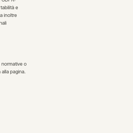
tabilità e
a inoltre
nali
he normative o
a alla pagina.