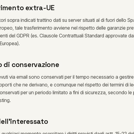
rimento extra-UE
ori sopra indicati trattino dati su server situati al di fuori dello S
peo, tale trasferimento avviene nel rispetto delle garanzie prev
uenti del GDPR (es. Clausole Contrattuali Standard approvate dal
Europea).
o di conservazione
evuti via email sono conservati per il tempo necessario a gestire 
apporti che ne derivano, e comunque nel rispetto dei termini di le
onservati per un periodo limitato a fini di sicurezza, secondo le 
sting.
 dell'interessato
 qualsiasi momento esercitare i diritti previsti dagli artt. 15-22 d