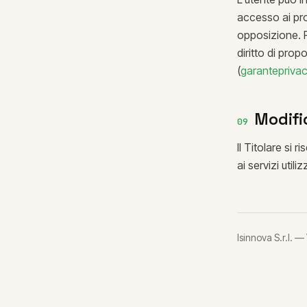
accesso ai prop
opposizione. Pe
diritto di prop
(
garanteprivacy
Modifi
09
Il Titolare si
ai servizi util
Isinnova S.r.l. 