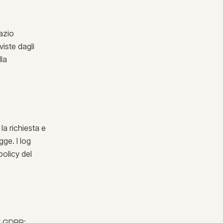
pazio
iste dagli
la
la richiesta e
gge. I log
policy del
el GDPR: