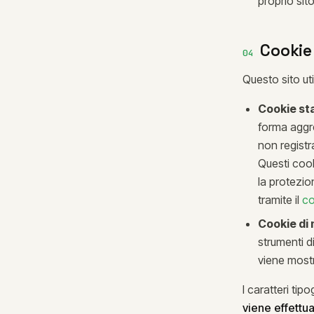
proprio sito
Cookie
04
Questo sito ut
Cookie sta
forma aggre
non registra
Questi cook
la protezio
tramite il
co
Cookie di 
strumenti d
viene mostr
I caratteri tip
viene effettua