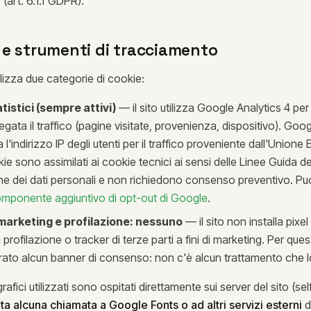
 (art. 6.1.f GDPR).
 e strumenti di tracciamento
ilizza due categorie di cookie:
tistici (sempre attivi)
— il sito utilizza Google Analytics 4 per
gata il traffico (pagine visitate, provenienza, dispositivo). Goog
 l'indirizzo IP degli utenti per il traffico proveniente dall'Unione
ie sono assimilati ai cookie tecnici ai sensi delle Linee Guida d
ne dei dati personali e non richiedono consenso preventivo. Puoi 
mponente aggiuntivo di opt-out di Google
.
marketing e profilazione: nessuno
— il sito non installa pixel 
i profilazione o tracker di terze parti a fini di marketing. Per qu
ato alcun banner di consenso: non c'è alcun trattamento che lo
ografici utilizzati sono ospitati direttamente sui server del sito (s
ta alcuna chiamata a Google Fonts o ad altri servizi esterni
d