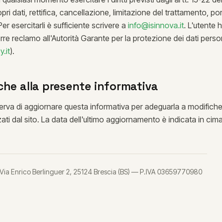
ri dati, rettifica, cancellazione, limitazione del trattamento, por
r esercitarli è sufficiente scrivere a
info@isinnova.it
. L'utente h
orre reclamo all'Autorità Garante per la protezione dei dati perso
.it
).
che alla presente informativa
 riserva di aggiornare questa informativa per adeguarla a modific
izzati dal sito. La data dell'ultimo aggiornamento è indicata in cim
— Via Enrico Berlinguer 2, 25124 Brescia (BS) — P.IVA 03659770980