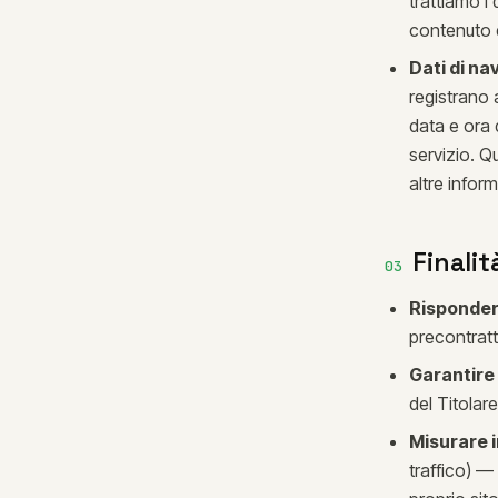
trattiamo i
contenuto d
Dati di na
registrano 
data e ora 
servizio. Qu
altre inform
Finalit
03
Rispondere
precontrattu
Garantire
del Titolare
Misurare i
traffico) —