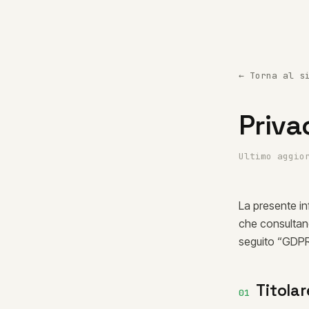
← Torna al s
Priva
Ultimo aggio
La presente inf
che consultano
seguito “GDPR
Titola
01