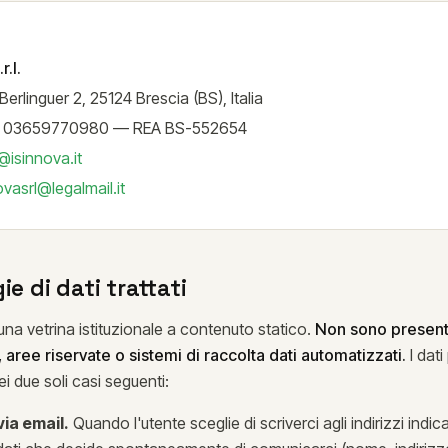
r.l.
Berlinguer 2, 25124 Brescia (BS), Italia
.F. 03659770980 — REA BS-552654
@isinnova.it
ovasrl@legalmail.it
ie di dati trattati
una vetrina istituzionale a contenuto statico.
Non sono presenti
 aree riservate o sistemi di raccolta dati automatizzati.
I dati
ei due soli casi seguenti:
ia email.
Quando l'utente sceglie di scriverci agli indirizzi indicat