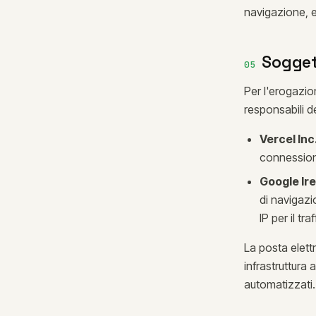
navigazione, ev
Soggett
05
Per l'erogazion
responsabili d
Vercel Inc
connessione
Google Ire
di navigazi
IP per il tra
La posta elett
infrastruttura
automatizzati.