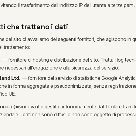
itando il trasferimento dell'indirizzo IP dell'utente a terze parti.
i che trattano i dati
e del sito ci avvaliamo dei seguenti fornitori, che agiscono in qu
el trattamento:
.
— fornitore di hosting e distribuzione del sito. Tratta i log tecnic
 necessari all'erogazione e alla sicurezza del servizio.
land Ltd.
— fornitore del servizio di statistiche Google Analytics
one in forma aggregata e pseudonimizzata, senza registrazione 
ffico UE.
ronica @isinnova.it è gestita autonomamente dal Titolare tramite
 aziendale. I dati non sono diffusi e non sono oggetto di processi