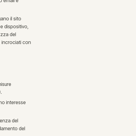
o email e
no il sito
e dispositivo,
ezza del
o incrociati con
misure
.
imo interesse
ienza del
ndamento del